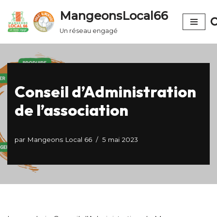
MangeonsLocal66
Aller
Un réseau engagé
au
contenu
Conseil d’Administration
de l’association
par
Mangeons Local 66
5 mai 2023