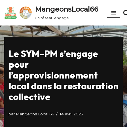
MangeonsLocal66
Aller
Un réseau engagé
au
contenu
Le SYM-PM s’engage
pour
l’approvisionnement
local dans la restauration
collective
par
Mangeons Local 66
14 avril 2025